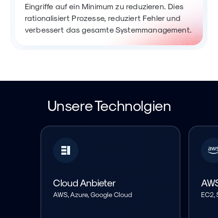
Eingriffe auf ein Minimum zu reduzieren. Dies
rationalisiert Prozesse, reduziert Fehler und
verbessert das gesamte Systemmanagement.
Unsere Technolgien
Cloud Anbieter
AW
AWS, Azure, Google Cloud
EC2, 