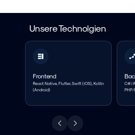
Unsere Technolgien
Frontend
Bac
React Native, Flutter, Swift (iOS), Kotlin
C#/As
(Android)
PHP/L