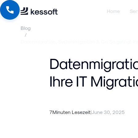
Home
Ser
Blog
/
Datenmigration, Systemmigration & Co: So gelingt Ihr
Datenmigratio
Ihre IT Migrat
7
Minuten Lesezeit
|
June 30, 2025