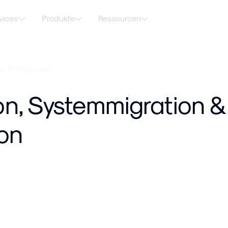
vices
Produkte
Ressourcen
e IT Migration
n, Systemmigration & 
ion